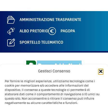
AMMINISTRAZIONE TRASPARENTE
ALBO PRETORIO
PAGOPA
SPORTELLO TELEMATICO
Gestisci Consenso
Per fornire le migliori esperienze, utilizziamo tecnologie come i
cookie per memorizzare e/o accedere alle informazioni del
dispositivo. Il consenso a queste tecnologie ci permetterà di
elaborare dati come il comportamento di navigazione o ID unici su
PARCO ADDA NORD
questo sito. Non acconsentire o ritirare il consenso può influire
Via Benigno Calvi, 3
negativamente su alcune caratteristiche e funzioni.
20056 – Trezzo sull’Adda (Mi)