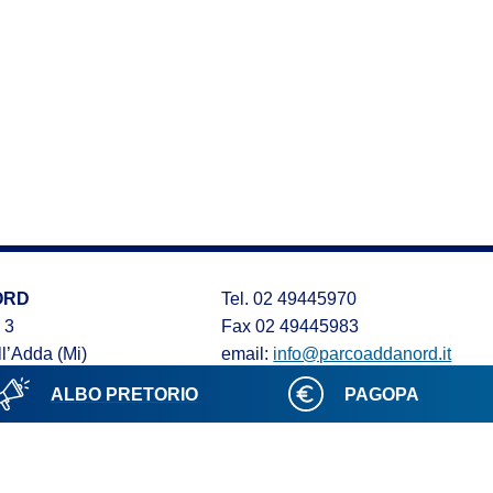
ORD
Tel. 02 49445970
 3
Fax 02 49445983
l’Adda (Mi)
email:
info@parcoaddanord.it
PEC:
protocollo.parco.addanord@p
ALBO PRETORIO
PAGOPA
olicy
Cookie policy
Realizzato da kreas.it