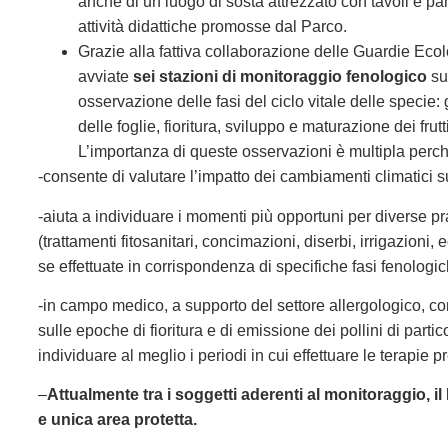
anche di un luogo di sosta attrezzato con tavoli e pa
attività didattiche promosse dal Parco.
Grazie alla fattiva collaborazione delle Guardie Eco
avviate
sei stazioni di monitoraggio fenologico
su
osservazione delle fasi del ciclo vitale delle speci
delle foglie, fioritura, sviluppo e maturazione dei frutt
L’importanza di queste osservazioni è multipla perch
-consente di valutare l’impatto dei cambiamenti climatici su
-aiuta a individuare i momenti più opportuni per diverse 
(trattamenti fitosanitari, concimazioni, diserbi, irrigazioni, 
se effettuate in corrispondenza di specifiche fasi fenologic
-in campo medico, a supporto del settore allergologico, con
sulle epoche di fioritura e di emissione dei pollini di parti
individuare al meglio i periodi in cui effettuare le terapie p
–
Attualmente tra i soggetti aderenti al monitoraggio, i
e unica area protetta.