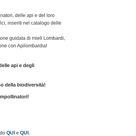
atori, delle api e del loro
ici, inseriti nel catalogo delle
one guidata di mieli Lombardi,
ione con Apilombardia!
elle api e degli
o della biodiversità!
impollinatori!
ndo
QUI
e
QUI
.