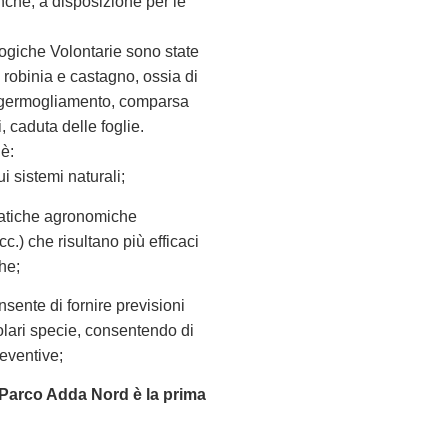
nche, a disposizione per le
logiche Volontarie sono state
 robinia e castagno, ossia di
e: germogliamento, comparsa
i, caduta delle foglie.
è:
i sistemi naturali;
pratiche agronomiche
ecc.) che risultano più efficaci
he;
sente di fornire previsioni
colari specie, consentendo di
reventive;
l Parco Adda Nord è la prima