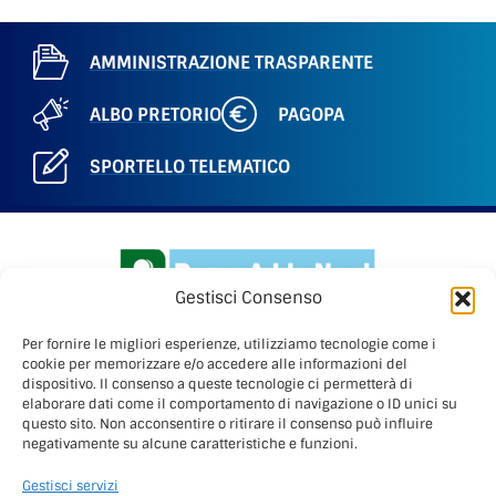
AMMINISTRAZIONE TRASPARENTE
ALBO PRETORIO
PAGOPA
SPORTELLO TELEMATICO
Gestisci Consenso
Per fornire le migliori esperienze, utilizziamo tecnologie come i
cookie per memorizzare e/o accedere alle informazioni del
dispositivo. Il consenso a queste tecnologie ci permetterà di
elaborare dati come il comportamento di navigazione o ID unici su
PARCO ADDA NORD
questo sito. Non acconsentire o ritirare il consenso può influire
Via Benigno Calvi, 3
negativamente su alcune caratteristiche e funzioni.
20056 – Trezzo sull’Adda (Mi)
Gestisci servizi
C.F. 91507180155