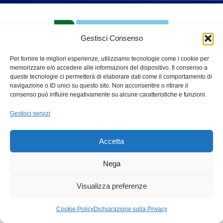
Gestisci Consenso
Per fornire le migliori esperienze, utilizziamo tecnologie come i cookie per
memorizzare e/o accedere alle informazioni del dispositivo. Il consenso a
queste tecnologie ci permetterà di elaborare dati come il comportamento di
navigazione o ID unici su questo sito. Non acconsentire o ritirare il
PARCO ADDA NORD
consenso può influire negativamente su alcune caratteristiche e funzioni.
Via Benigno Calvi, 3
Gestisci servizi
20056 – Trezzo sull’Adda (Mi)
C.F. 91507180155
Accetta
Tel. 02 49445970
Fax 02 49445983
Nega
email:
info@parcoaddanord.it
Visualizza preferenze
PEC:
protocollo.parco.addanord@pec.regione.lombardia.it
Cookie Policy
Dichiarazione sulla Privacy
Privacy policy
Cookie policy