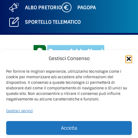
ALBO PRETORIO
PAGOPA
SPORTELLO TELEMATICO
Gestisci Consenso
Per fornire le migliori esperienze, utilizziamo tecnologie come i
cookie per memorizzare e/o accedere alle informazioni del
dispositivo. Il consenso a queste tecnologie ci permetterà di
elaborare dati come il comportamento di navigazione o ID unici su
PARCO ADDA NORD
questo sito. Non acconsentire o ritirare il consenso può influire
Via Benigno Calvi, 3
negativamente su alcune caratteristiche e funzioni.
20056 – Trezzo sull’Adda (Mi)
Gestisci servizi
C.F. 91507180155
Tel. 02 49445970
Accetta
Fax 02 49445983