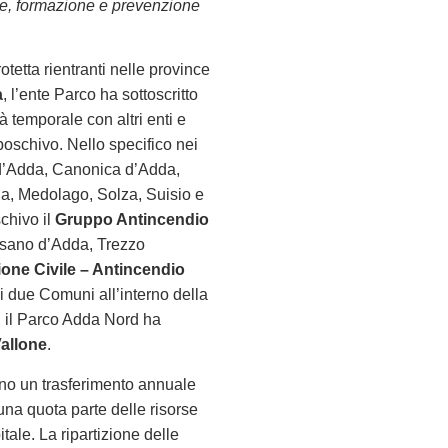
ne, formazione e prevenzione
tetta rientranti nelle province
a
, l’ente Parco ha sottoscritto
 temporale con altri enti e
boschivo. Nello specifico nei
d’Adda, Canonica d’Adda,
a, Medolago, Solza, Suisio e
chivo il
Gruppo Antincendio
sano d’Adda, Trezzo
one Civile – Antincendio
i due Comuni all’interno della
 il Parco Adda Nord ha
Vallone
.
ono un trasferimento annuale
 una quota parte delle risorse
tale. La ripartizione delle