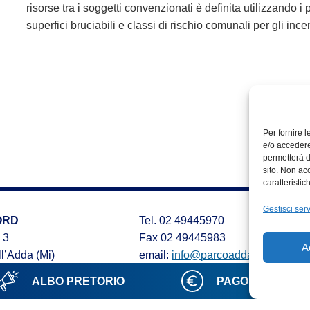
risorse tra i soggetti convenzionati è definita utilizzando i
superfici bruciabili e classi di rischio comunali per gli ince
Per fornire 
e/o accedere
permetterà d
sito. Non ac
caratteristic
Gestisci serv
ORD
Tel. 02 49445970
 3
Fax 02 49445983
A
l’Adda (Mi)
email:
info@parcoaddanord.it
PEC:
protocollo.parco.addanord@p
ALBO PRETORIO
PAGOPA