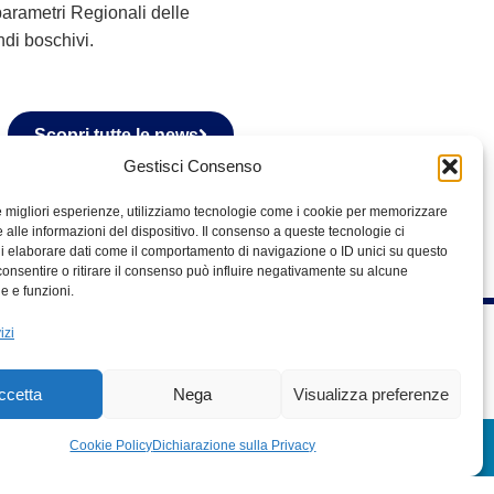
 parametri Regionali delle
ndi boschivi.
Scopri tutte le news
Gestisci Consenso
le migliori esperienze, utilizziamo tecnologie come i cookie per memorizzare
 alle informazioni del dispositivo. Il consenso a queste tecnologie ci
i elaborare dati come il comportamento di navigazione o ID unici su questo
consentire o ritirare il consenso può influire negativamente su alcune
he e funzioni.
izi
ccetta
Nega
Visualizza preferenze
ec.regione.lombardia.it
Cookie Policy
Dichiarazione sulla Privacy
SPORTELLO TELEMATICO