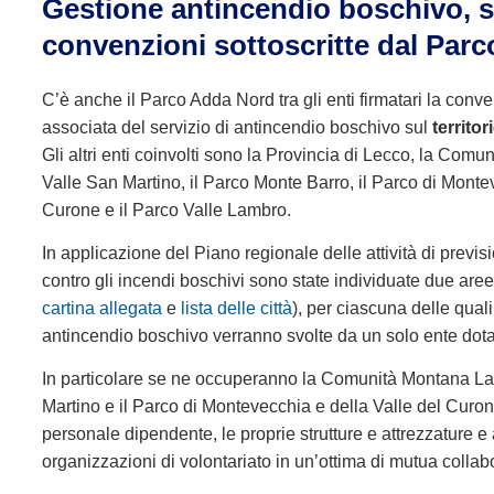
Gestione antincendio boschivo, s
convenzioni sottoscritte dal Parc
C’è anche il Parco Adda Nord tra gli enti firmatari la conv
associata del servizio di antincendio boschivo sul
territo
Gli altri enti coinvolti sono la Provincia di Lecco, la Com
Valle San Martino, il Parco Monte Barro, il Parco di Monte
Curone e il Parco Valle Lambro.
In applicazione del Piano regionale delle attività di previs
contro gli incendi boschivi sono state individuate due ar
cartina allegata
e
lista delle città
), per ciascuna delle quali
antincendio boschivo verranno svolte da un solo ente dotat
In particolare se ne occuperanno la Comunità Montana Lar
Martino e il Parco di Montevecchia e della Valle del Curone
personale dipendente, le proprie strutture e attrezzature e
organizzazioni di volontariato in un’ottima di mutua collab