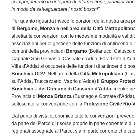
ci impegneremo in un’opera di informazione, pianificazio
in modo da salvaguardare i nostri boschi”.
Per quanto riguarda invece le porzioni della nostra area pro
di
Bergamo, Monza e nell’area della Città Metropolitan
altrettante convenzioni con le medesime modalità e validità
associazioni per la gestione delle funzioni di antincendio 
comuni della provincia di
Bergamo
(Bottanuco, Calusco 
Capriate San Gervasio, Casirate d’Adda, Fara Gera d’Add
Villa d’Adda) si occuperà delle funzioni di antincendio bos
Boschivo ODV
. Nell’area della
Città Metropolitana
(Cas
sull’Adda, Truccazzano, Vaprio d’Adda) il
Gruppo Protezi
Boschivo – del Comune di Cassano d’Adda
, mentre ne
Provincia di
Monza Brianza
(Busnago e Cornate d’Adda),
sottoscritto la convenzione con la
Protezione Civile Rio 
Dal punto di vista economico tutte le convenzioni preved
da parte del Parco di risorse proprie in parte corrente e di
regionali assegnate al Parco, sia in parte corrente che capi