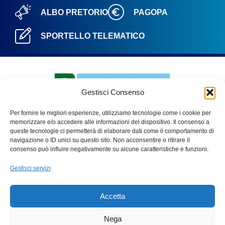
ALBO PRETORIO
PAGOPA
SPORTELLO TELEMATICO
Gestisci Consenso
Per fornire le migliori esperienze, utilizziamo tecnologie come i cookie per
memorizzare e/o accedere alle informazioni del dispositivo. Il consenso a
queste tecnologie ci permetterà di elaborare dati come il comportamento di
navigazione o ID unici su questo sito. Non acconsentire o ritirare il
PARCO ADDA NORD
consenso può influire negativamente su alcune caratteristiche e funzioni.
Via Benigno Calvi, 3
Gestisci servizi
20056 – Trezzo sull’Adda (Mi)
C.F. 91507180155
Accetta
Tel. 02 49445970
Fax 02 49445983
Nega