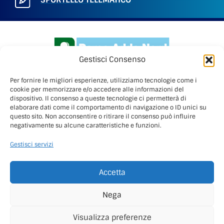
Gestisci Consenso
Per fornire le migliori esperienze, utilizziamo tecnologie come i
cookie per memorizzare e/o accedere alle informazioni del
dispositivo. Il consenso a queste tecnologie ci permetterà di
elaborare dati come il comportamento di navigazione o ID unici su
PARCO ADDA NORD
questo sito. Non acconsentire o ritirare il consenso può influire
Via Benigno Calvi, 3
negativamente su alcune caratteristiche e funzioni.
20056 – Trezzo sull’Adda (Mi)
Gestisci servizi
C.F. 91507180155
Tel. 02 49445970
Accetta
Fax 02 49445983
email:
info@parcoaddanord.it
Nega
PEC:
Visualizza preferenze
protocollo.parco.addanord@pec.regione.lombardia.it