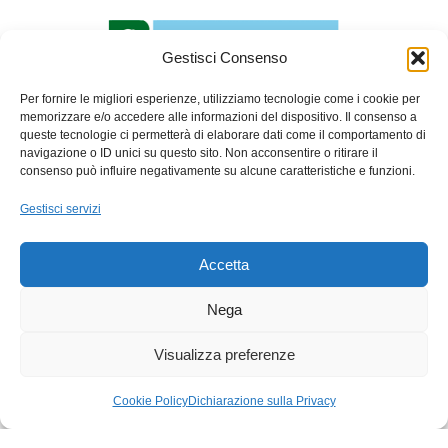
Gestisci Consenso
Per fornire le migliori esperienze, utilizziamo tecnologie come i cookie per
memorizzare e/o accedere alle informazioni del dispositivo. Il consenso a
queste tecnologie ci permetterà di elaborare dati come il comportamento di
navigazione o ID unici su questo sito. Non acconsentire o ritirare il
PARCO ADDA NORD
consenso può influire negativamente su alcune caratteristiche e funzioni.
Via Benigno Calvi, 3
Gestisci servizi
20056 – Trezzo sull’Adda (Mi)
C.F. 91507180155
Accetta
Tel. 02 49445970
Fax 02 49445983
Nega
email:
info@parcoaddanord.it
Visualizza preferenze
PEC:
protocollo.parco.addanord@pec.regione.lombardia.it
Cookie Policy
Dichiarazione sulla Privacy
Privacy policy
Cookie policy