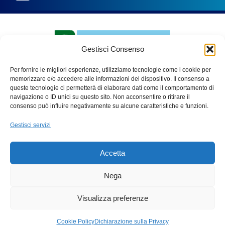
Gestisci Consenso
Per fornire le migliori esperienze, utilizziamo tecnologie come i cookie per
memorizzare e/o accedere alle informazioni del dispositivo. Il consenso a
queste tecnologie ci permetterà di elaborare dati come il comportamento di
navigazione o ID unici su questo sito. Non acconsentire o ritirare il
PARCO ADDA NORD
consenso può influire negativamente su alcune caratteristiche e funzioni.
Via Benigno Calvi, 3
Gestisci servizi
20056 – Trezzo sull’Adda (Mi)
C.F. 91507180155
Accetta
Tel. 02 49445970
Fax 02 49445983
Nega
email:
info@parcoaddanord.it
Visualizza preferenze
PEC:
protocollo.parco.addanord@pec.regione.lombardia.it
Cookie Policy
Dichiarazione sulla Privacy