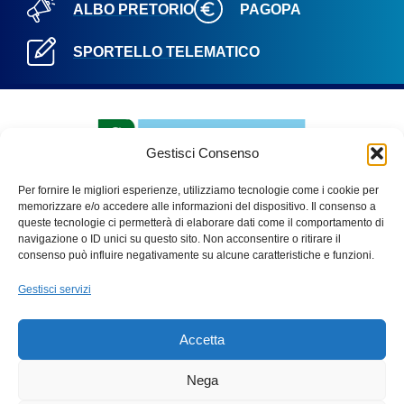
ALBO PRETORIO
PAGOPA
SPORTELLO TELEMATICO
Gestisci Consenso
Per fornire le migliori esperienze, utilizziamo tecnologie come i cookie per
memorizzare e/o accedere alle informazioni del dispositivo. Il consenso a
queste tecnologie ci permetterà di elaborare dati come il comportamento di
navigazione o ID unici su questo sito. Non acconsentire o ritirare il
PARCO ADDA NORD
consenso può influire negativamente su alcune caratteristiche e funzioni.
Via Benigno Calvi, 3
Gestisci servizi
20056 – Trezzo sull’Adda (Mi)
C.F. 91507180155
Accetta
Tel. 02 49445970
Fax 02 49445983
Nega
email:
info@parcoaddanord.it