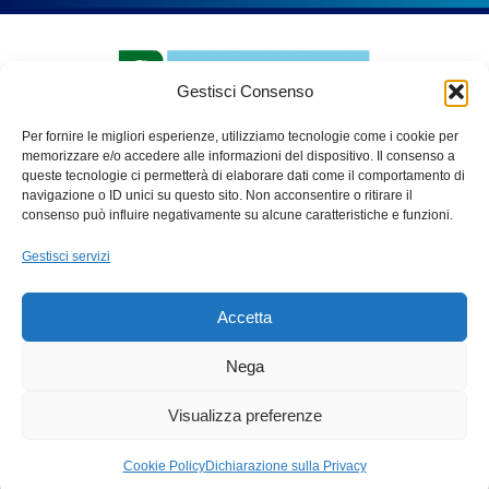
Gestisci Consenso
Per fornire le migliori esperienze, utilizziamo tecnologie come i cookie per
memorizzare e/o accedere alle informazioni del dispositivo. Il consenso a
queste tecnologie ci permetterà di elaborare dati come il comportamento di
navigazione o ID unici su questo sito. Non acconsentire o ritirare il
PARCO ADDA NORD
consenso può influire negativamente su alcune caratteristiche e funzioni.
Via Benigno Calvi, 3
Gestisci servizi
20056 – Trezzo sull’Adda (Mi)
C.F. 91507180155
Accetta
Tel. 02 49445970
Fax 02 49445983
Nega
email:
info@parcoaddanord.it
Visualizza preferenze
PEC:
protocollo.parco.addanord@pec.regione.lombardia.it
Cookie Policy
Dichiarazione sulla Privacy
Privacy policy
Cookie policy